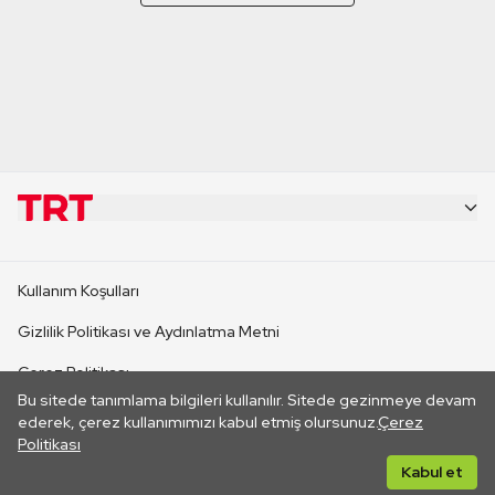
KURUMSAL
Kullanım Koşulları
KANAL SİTELERİ
Gizlilik Politikası ve Aydınlatma Metni
Çerez Politikası
SİTELER
Bu sitede tanımlama bilgileri kullanılır. Sitede gezinmeye devam
İletişim
ederek, çerez kullanımımızı kabul etmiş olursunuz.
Çerez
Politikası
CANLI YAYINLAR
Her hakkı saklıdır. ©2026 TRT. Bağlantı yoluyla gidilen dış
Kabul et
sitelerin içeriklerinden TRT sorumlu değildir.