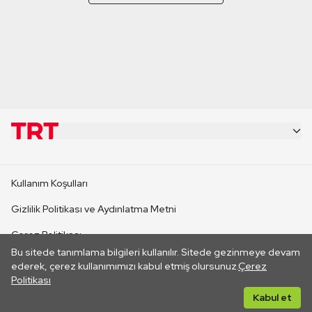
KURUMSAL
Kullanım Koşulları
KANAL SİTELERİ
Gizlilik Politikası ve Aydınlatma Metni
Çerez Politikası
SİTELER
Bu sitede tanımlama bilgileri kullanılır. Sitede gezinmeye devam
İletişim
ederek, çerez kullanımımızı kabul etmiş olursunuz.
Çerez
Politikası
CANLI YAYINLAR
Her hakkı saklıdır. ©2026 TRT. Bağlantı yoluyla gidilen dış
Kabul et
sitelerin içeriklerinden TRT sorumlu değildir.