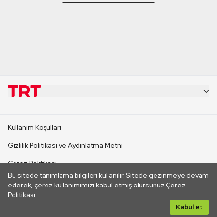
KURUMSAL
Kullanım Koşulları
KANAL SİTELERİ
Gizlilik Politikası ve Aydınlatma Metni
Çerez Politikası
SİTELER
Bu sitede tanımlama bilgileri kullanılır. Sitede gezinmeye devam
İletişim
ederek, çerez kullanımımızı kabul etmiş olursunuz.
Çerez
Politikası
CANLI YAYINLAR
Her hakkı saklıdır. ©2026 TRT. Bağlantı yoluyla gidilen dış
Kabul et
sitelerin içeriklerinden TRT sorumlu değildir.