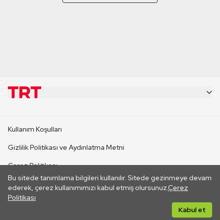
KURUMSAL
Kullanım Koşulları
KANAL SİTELERİ
Gizlilik Politikası ve Aydınlatma Metni
Çerez Politikası
SİTELER
Bu sitede tanımlama bilgileri kullanılır. Sitede gezinmeye devam
İletişim
ederek, çerez kullanımımızı kabul etmiş olursunuz.
Çerez
Politikası
CANLI YAYINLAR
Her hakkı saklıdır. ©2026 TRT. Bağlantı yoluyla gidilen dış
Kabul et
sitelerin içeriklerinden TRT sorumlu değildir.