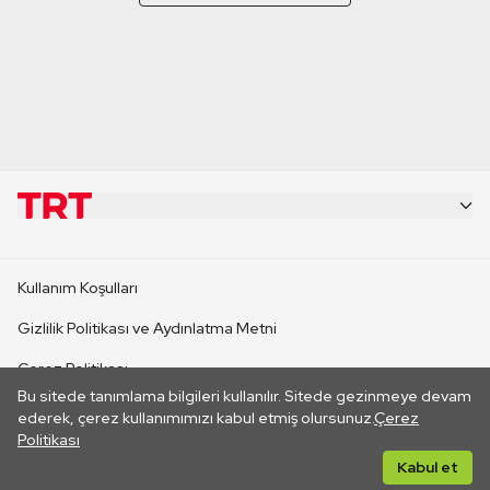
KURUMSAL
Kullanım Koşulları
KANAL SİTELERİ
Gizlilik Politikası ve Aydınlatma Metni
Çerez Politikası
SİTELER
Bu sitede tanımlama bilgileri kullanılır. Sitede gezinmeye devam
İletişim
ederek, çerez kullanımımızı kabul etmiş olursunuz.
Çerez
Politikası
CANLI YAYINLAR
Her hakkı saklıdır. ©2026 TRT. Bağlantı yoluyla gidilen dış
Kabul et
sitelerin içeriklerinden TRT sorumlu değildir.