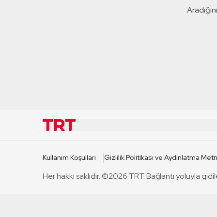
Aradığını
KURUMSAL
KANAL
Kullanım Koşulları
Gizlilik Politikası ve Aydınlatma Metn
TRT Hakkında
TRT 1
Her hakkı saklıdır. ©2026 TRT. Bağlantı yoluyla gidil
Mevzuat
TRT 2
Basın Açıklamaları
TRT Belge
Bize Ulaşın
TRT Habe