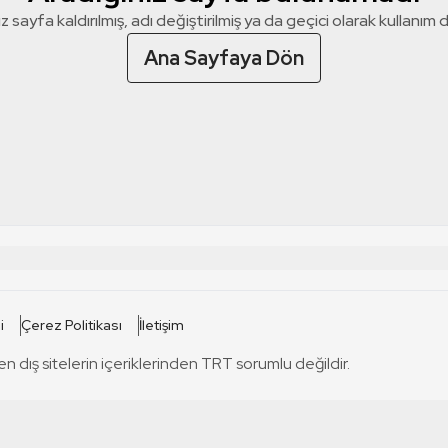
z sayfa kaldırılmış, adı değiştirilmiş ya da geçici olarak kullanım dış
Ana Sayfaya Dön
 SİTELERİ
SİTELER
i
Çerez Politikası
İletişim
TRT Kürdi
tabii
T
en dış sitelerin içeriklerinden TRT sorumlu değildir.
TRT World
TRT Dinle
T
sel
TRT Arabi
Engelsiz TRT
T
r
TRT Eba İlkokul
TRT 12 Punto
T