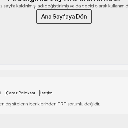
z sayfa kaldırılmış, adı değiştirilmiş ya da geçici olarak kullanım dış
Ana Sayfaya Dön
 SİTELERİ
SİTELER
i
Çerez Politikası
İletişim
TRT Kürdi
tabii
T
en dış sitelerin içeriklerinden TRT sorumlu değildir.
TRT World
TRT Dinle
T
sel
TRT Arabi
Engelsiz TRT
T
r
TRT Eba İlkokul
TRT 12 Punto
T