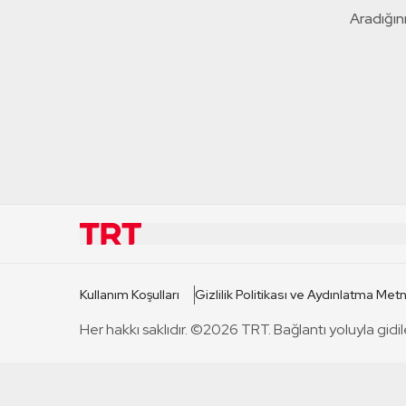
Aradığını
KURUMSAL
KANAL
Kullanım Koşulları
Gizlilik Politikası ve Aydınlatma Metn
TRT Hakkında
TRT 1
Her hakkı saklıdır. ©2026 TRT. Bağlantı yoluyla gidil
Mevzuat
TRT 2
Basın Açıklamaları
TRT Belge
Bize Ulaşın
TRT Habe