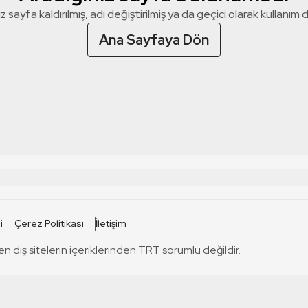
z sayfa kaldırılmış, adı değiştirilmiş ya da geçici olarak kullanım dış
Ana Sayfaya Dön
 SİTELERİ
SİTELER
i
Çerez Politikası
İletişim
TRT Kürdi
tabii
T
en dış sitelerin içeriklerinden TRT sorumlu değildir.
TRT World
TRT Dinle
T
sel
TRT Arabi
Engelsiz TRT
T
r
TRT Eba İlkokul
TRT 12 Punto
T