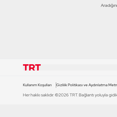
Aradığını
KURUMSAL
KANAL
Kullanım Koşulları
Gizlilik Politikası ve Aydınlatma Metn
TRT Hakkında
TRT 1
Her hakkı saklıdır. ©2026 TRT. Bağlantı yoluyla gidil
Mevzuat
TRT 2
Basın Açıklamaları
TRT Belge
Bize Ulaşın
TRT Habe