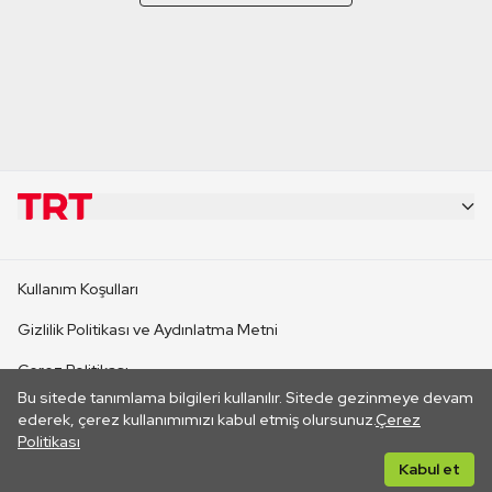
KURUMSAL
Kullanım Koşulları
KANAL SİTELERİ
Gizlilik Politikası ve Aydınlatma Metni
Çerez Politikası
SİTELER
Bu sitede tanımlama bilgileri kullanılır. Sitede gezinmeye devam
İletişim
ederek, çerez kullanımımızı kabul etmiş olursunuz.
Çerez
Politikası
CANLI YAYINLAR
Her hakkı saklıdır. ©2026 TRT. Bağlantı yoluyla gidilen dış
Kabul et
sitelerin içeriklerinden TRT sorumlu değildir.