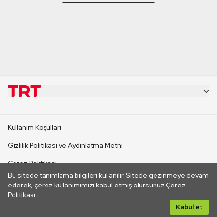
KURUMSAL
Kullanım Koşulları
KANAL SİTELERİ
Gizlilik Politikası ve Aydınlatma Metni
Çerez Politikası
SİTELER
Bu sitede tanımlama bilgileri kullanılır. Sitede gezinmeye devam
İletişim
ederek, çerez kullanımımızı kabul etmiş olursunuz.
Çerez
Politikası
CANLI YAYINLAR
Her hakkı saklıdır. ©2026 TRT. Bağlantı yoluyla gidilen dış
Kabul et
sitelerin içeriklerinden TRT sorumlu değildir.