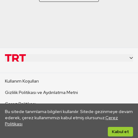
KURUMSAL
Kullanım Koşulları
KANAL SİTELERİ
Gizlilik Politikası ve Aydınlatma Metni
Çerez Politikası
SİTELER
Bu sitede tanımlama bilgileri kullanılır. Sitede gezinmeye devam
İletişim
ederek, çerez kullanımımızı kabul etmiş olursunuz.
Çerez
Politikası
CANLI YAYINLAR
Her hakkı saklıdır. ©2026 TRT. Bağlantı yoluyla gidilen dış
Kabul et
sitelerin içeriklerinden TRT sorumlu değildir.