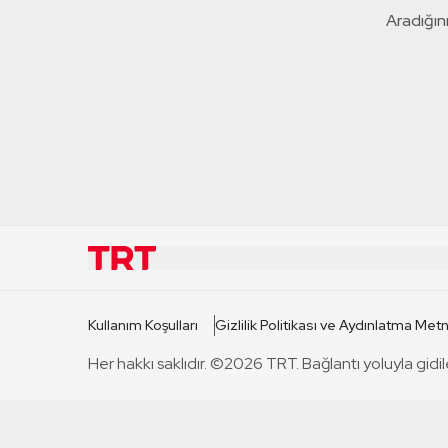
Aradığını
KURUMSAL
KANAL
Kullanım Koşulları
Gizlilik Politikası ve Aydınlatma Metn
TRT Hakkında
TRT 1
Her hakkı saklıdır. ©2026 TRT. Bağlantı yoluyla gidil
Mevzuat
TRT 2
Basın Açıklamaları
TRT Belge
Bize Ulaşın
TRT Habe