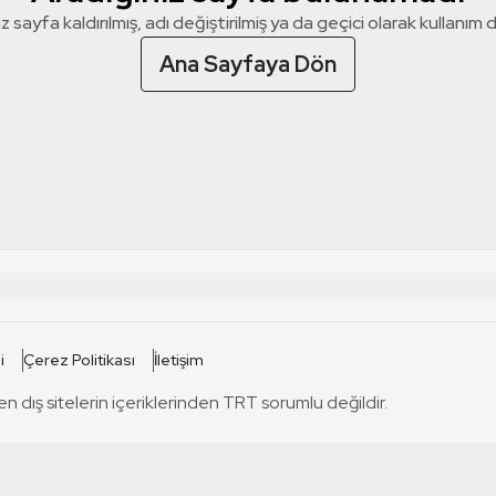
z sayfa kaldırılmış, adı değiştirilmiş ya da geçici olarak kullanım dış
Ana Sayfaya Dön
 SİTELERİ
SİTELER
i
Çerez Politikası
İletişim
TRT Kürdi
tabii
T
en dış sitelerin içeriklerinden TRT sorumlu değildir.
TRT World
TRT Dinle
T
sel
TRT Arabi
Engelsiz TRT
T
r
TRT Eba İlkokul
TRT 12 Punto
T