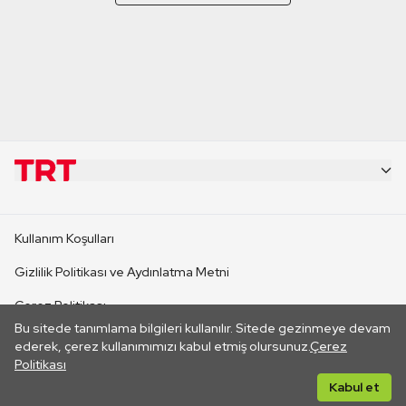
KURUMSAL
Kullanım Koşulları
KANAL SİTELERİ
Gizlilik Politikası ve Aydınlatma Metni
Çerez Politikası
SİTELER
Bu sitede tanımlama bilgileri kullanılır. Sitede gezinmeye devam
İletişim
ederek, çerez kullanımımızı kabul etmiş olursunuz.
Çerez
Politikası
CANLI YAYINLAR
Her hakkı saklıdır. ©2026 TRT. Bağlantı yoluyla gidilen dış
Kabul et
sitelerin içeriklerinden TRT sorumlu değildir.