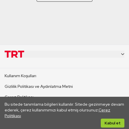
KURUMSAL
Kullanım Koşulları
KANAL SİTELERİ
Gizlilik Politikası ve Aydınlatma Metni
Çerez Politikası
SİTELER
Bu sitede tanımlama bilgileri kullanılır. Sitede gezinmeye devam
İletişim
ederek, çerez kullanımımızı kabul etmiş olursunuz.
Çerez
Politikası
CANLI YAYINLAR
Her hakkı saklıdır. ©2026 TRT. Bağlantı yoluyla gidilen dış
Kabul et
sitelerin içeriklerinden TRT sorumlu değildir.