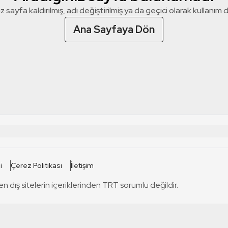
z sayfa kaldırılmış, adı değiştirilmiş ya da geçici olarak kullanım dış
Ana Sayfaya Dön
 SİTELERİ
SİTELER
i
Çerez Politikası
İletişim
TRT Kürdi
tabii
T
en dış sitelerin içeriklerinden TRT sorumlu değildir.
TRT World
TRT Dinle
T
sel
TRT Arabi
Engelsiz TRT
T
r
TRT Eba İlkokul
TRT 12 Punto
T