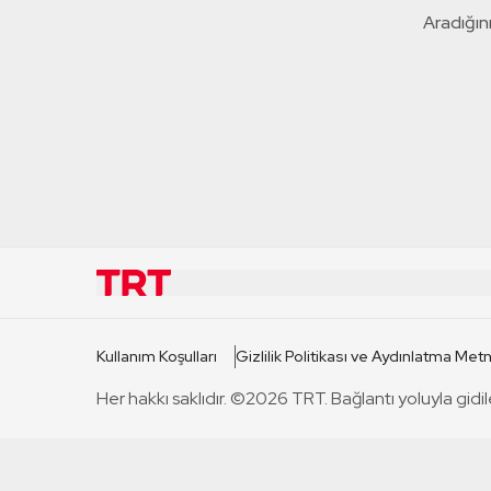
Aradığını
KURUMSAL
KANAL
Kullanım Koşulları
Gizlilik Politikası ve Aydınlatma Metn
TRT Hakkında
TRT 1
Her hakkı saklıdır. ©2026 TRT. Bağlantı yoluyla gidil
Mevzuat
TRT 2
Basın Açıklamaları
TRT Belge
Bize Ulaşın
TRT Habe