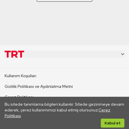
KURUMSAL
Kullanım Koşulları
KANAL SİTELERİ
Gizlilik Politikası ve Aydınlatma Metni
Çerez Politikası
SİTELER
Bu sitede tanımlama bilgileri kullanılır. Sitede gezinmeye devam
İletişim
ederek, çerez kullanımımızı kabul etmiş olursunuz.
Çerez
Politikası
CANLI YAYINLAR
Her hakkı saklıdır. ©2026 TRT. Bağlantı yoluyla gidilen dış
Kabul et
sitelerin içeriklerinden TRT sorumlu değildir.