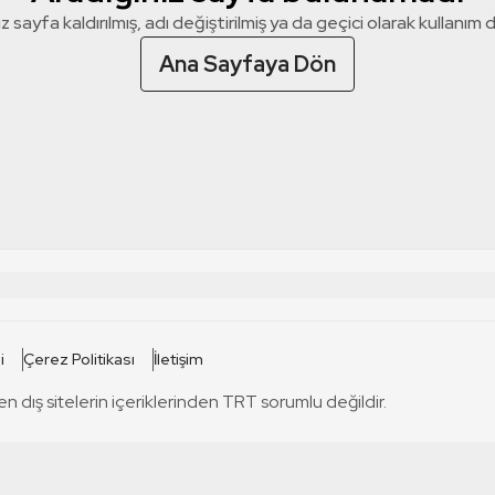
z sayfa kaldırılmış, adı değiştirilmiş ya da geçici olarak kullanım dış
Ana Sayfaya Dön
 SİTELERİ
SİTELER
i
Çerez Politikası
İletişim
TRT Kürdi
tabii
T
en dış sitelerin içeriklerinden TRT sorumlu değildir.
TRT World
TRT Dinle
T
sel
TRT Arabi
Engelsiz TRT
T
r
TRT Eba İlkokul
TRT 12 Punto
T