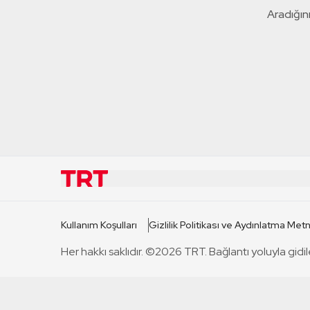
Aradığını
KURUMSAL
KANAL
Kullanım Koşulları
Gizlilik Politikası ve Aydınlatma Metn
TRT Hakkında
TRT 1
Her hakkı saklıdır. ©2026 TRT. Bağlantı yoluyla gidil
Mevzuat
TRT 2
Basın Açıklamaları
TRT Belge
Bize Ulaşın
TRT Habe