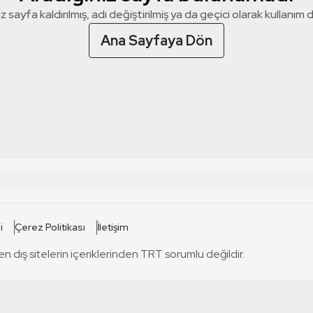
z sayfa kaldırılmış, adı değiştirilmiş ya da geçici olarak kullanım dış
Ana Sayfaya Dön
 SİTELERİ
SİTELER
i
Çerez Politikası
İletişim
TRT Kürdi
tabii
T
en dış sitelerin içeriklerinden TRT sorumlu değildir.
TRT World
TRT Dinle
T
sel
TRT Arabi
Engelsiz TRT
T
r
TRT Eba İlkokul
TRT 12 Punto
T