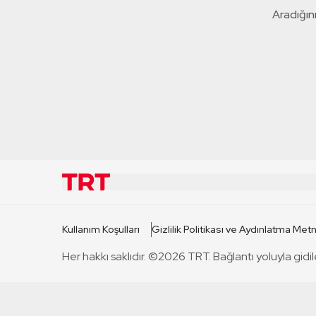
Aradığını
KURUMSAL
KANAL
Kullanım Koşulları
Gizlilik Politikası ve Aydınlatma Metn
TRT Hakkında
TRT 1
Her hakkı saklıdır. ©2026 TRT. Bağlantı yoluyla gidil
Mevzuat
TRT 2
Basın Açıklamaları
TRT Belge
Bize Ulaşın
TRT Habe