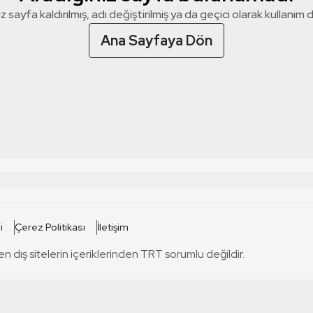
z sayfa kaldırılmış, adı değiştirilmiş ya da geçici olarak kullanım dış
Ana Sayfaya Dön
 SİTELERİ
SİTELER
i
Çerez Politikası
İletişim
TRT Kürdi
tabii
T
en dış sitelerin içeriklerinden TRT sorumlu değildir.
TRT World
TRT Dinle
T
sel
TRT Arabi
Engelsiz TRT
T
r
TRT Eba İlkokul
TRT 12 Punto
T