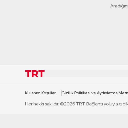
Aradığını
KURUMSAL
KANAL
Kullanım Koşulları
Gizlilik Politikası ve Aydınlatma Metn
TRT Hakkında
TRT 1
Her hakkı saklıdır. ©2026 TRT. Bağlantı yoluyla gidil
Mevzuat
TRT 2
Basın Açıklamaları
TRT Belge
Bize Ulaşın
TRT Habe