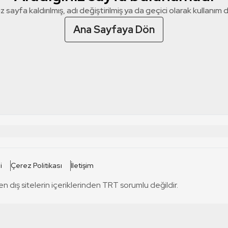
z sayfa kaldırılmış, adı değiştirilmiş ya da geçici olarak kullanım dış
Ana Sayfaya Dön
 SİTELERİ
SİTELER
i
Çerez Politikası
İletişim
TRT Kürdi
tabii
T
en dış sitelerin içeriklerinden TRT sorumlu değildir.
TRT World
TRT Dinle
T
sel
TRT Arabi
Engelsiz TRT
T
r
TRT Eba İlkokul
TRT 12 Punto
T