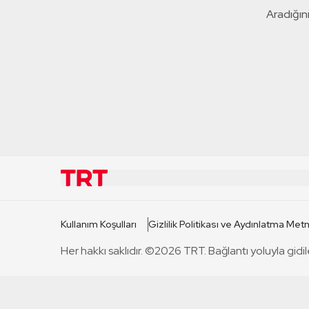
Aradığını
KURUMSAL
KANAL
Kullanım Koşulları
Gizlilik Politikası ve Aydınlatma Metn
TRT Hakkında
TRT 1
Her hakkı saklıdır. ©2026 TRT. Bağlantı yoluyla gidil
Mevzuat
TRT 2
Basın Açıklamaları
TRT Belge
Bize Ulaşın
TRT Habe