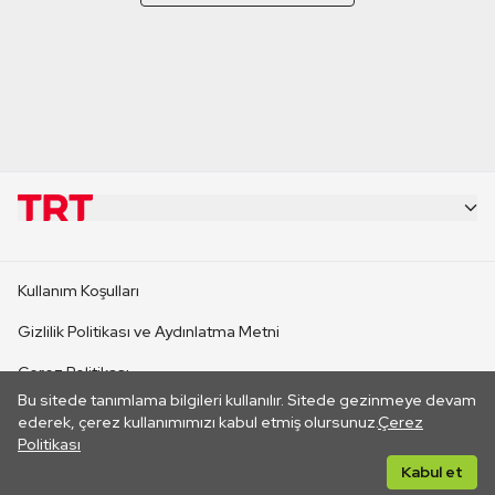
KURUMSAL
Kullanım Koşulları
KANAL SİTELERİ
Gizlilik Politikası ve Aydınlatma Metni
Çerez Politikası
SİTELER
Bu sitede tanımlama bilgileri kullanılır. Sitede gezinmeye devam
İletişim
ederek, çerez kullanımımızı kabul etmiş olursunuz.
Çerez
Politikası
CANLI YAYINLAR
Her hakkı saklıdır. ©2026 TRT. Bağlantı yoluyla gidilen dış
Kabul et
sitelerin içeriklerinden TRT sorumlu değildir.