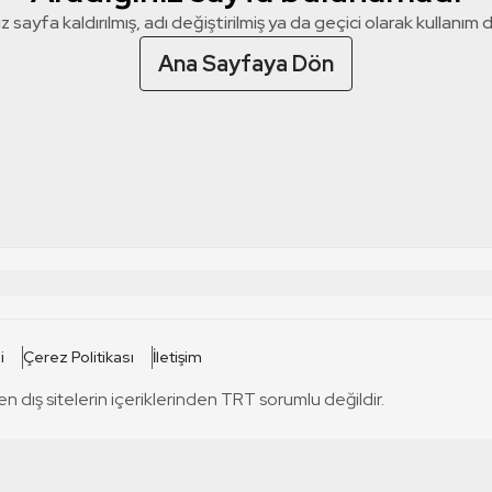
z sayfa kaldırılmış, adı değiştirilmiş ya da geçici olarak kullanım dış
Ana Sayfaya Dön
 SİTELERİ
SİTELER
i
Çerez Politikası
İletişim
TRT Kürdi
tabii
T
en dış sitelerin içeriklerinden TRT sorumlu değildir.
TRT World
TRT Dinle
T
sel
TRT Arabi
Engelsiz TRT
T
r
TRT Eba İlkokul
TRT 12 Punto
T