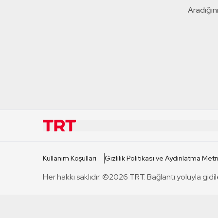
Aradığını
KURUMSAL
KANAL
Kullanım Koşulları
Gizlilik Politikası ve Aydınlatma Metn
TRT Hakkında
TRT 1
Her hakkı saklıdır. ©2026 TRT. Bağlantı yoluyla gidil
Mevzuat
TRT 2
Basın Açıklamaları
TRT Belge
Bize Ulaşın
TRT Habe