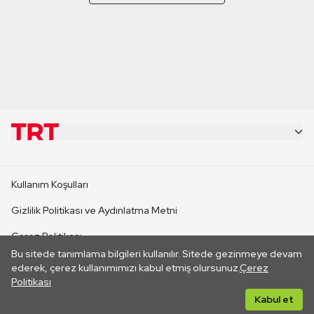
KURUMSAL
Kullanım Koşulları
KANAL SİTELERİ
Gizlilik Politikası ve Aydınlatma Metni
Çerez Politikası
SİTELER
Bu sitede tanımlama bilgileri kullanılır. Sitede gezinmeye devam
İletişim
ederek, çerez kullanımımızı kabul etmiş olursunuz.
Çerez
Politikası
CANLI YAYINLAR
Her hakkı saklıdır. ©2026 TRT. Bağlantı yoluyla gidilen dış
Kabul et
sitelerin içeriklerinden TRT sorumlu değildir.