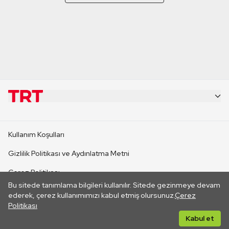
KURUMSAL
Kullanım Koşulları
KANAL SİTELERİ
Gizlilik Politikası ve Aydınlatma Metni
Çerez Politikası
SİTELER
Bu sitede tanımlama bilgileri kullanılır. Sitede gezinmeye devam
İletişim
ederek, çerez kullanımımızı kabul etmiş olursunuz.
Çerez
Politikası
CANLI YAYINLAR
Her hakkı saklıdır. ©2026 TRT. Bağlantı yoluyla gidilen dış
Kabul et
sitelerin içeriklerinden TRT sorumlu değildir.