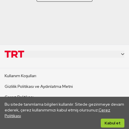
KURUMSAL
Kullanım Koşulları
KANAL SİTELERİ
Gizlilik Politikası ve Aydınlatma Metni
Çerez Politikası
SİTELER
Bu sitede tanımlama bilgileri kullanılır. Sitede gezinmeye devam
İletişim
ederek, çerez kullanımımızı kabul etmiş olursunuz.
Çerez
Politikası
CANLI YAYINLAR
Her hakkı saklıdır. ©2026 TRT. Bağlantı yoluyla gidilen dış
Kabul et
sitelerin içeriklerinden TRT sorumlu değildir.