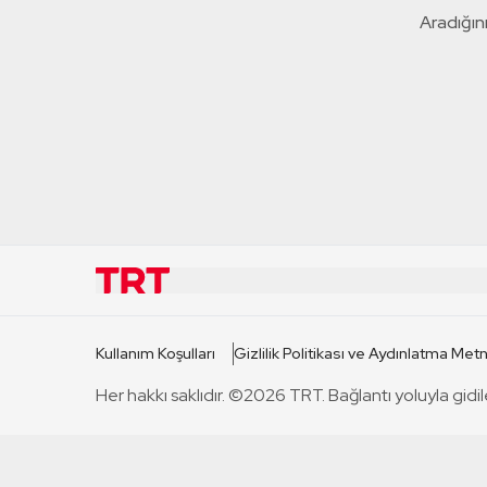
Aradığını
KURUMSAL
KANAL
Kullanım Koşulları
Gizlilik Politikası ve Aydınlatma Metn
TRT Hakkında
TRT 1
Her hakkı saklıdır. ©2026 TRT. Bağlantı yoluyla gidil
Mevzuat
TRT 2
Basın Açıklamaları
TRT Belge
Bize Ulaşın
TRT Habe