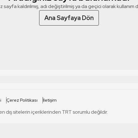
z sayfa kaldırılmış, adı değiştirilmiş ya da geçici olarak kullanım dış
Ana Sayfaya Dön
 SİTELERİ
SİTELER
i
Çerez Politikası
İletişim
TRT Kürdi
tabii
T
en dış sitelerin içeriklerinden TRT sorumlu değildir.
TRT World
TRT Dinle
T
sel
TRT Arabi
Engelsiz TRT
T
r
TRT Eba İlkokul
TRT 12 Punto
T