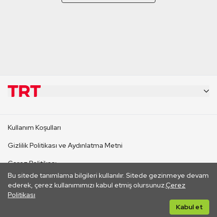
KURUMSAL
Kullanım Koşulları
KANAL SİTELERİ
Gizlilik Politikası ve Aydınlatma Metni
Çerez Politikası
SİTELER
Bu sitede tanımlama bilgileri kullanılır. Sitede gezinmeye devam
İletişim
ederek, çerez kullanımımızı kabul etmiş olursunuz.
Çerez
Politikası
CANLI YAYINLAR
Her hakkı saklıdır. ©2026 TRT. Bağlantı yoluyla gidilen dış
Kabul et
sitelerin içeriklerinden TRT sorumlu değildir.