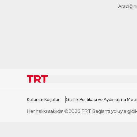
Aradığını
KURUMSAL
KANAL
Kullanım Koşulları
Gizlilik Politikası ve Aydınlatma Metn
TRT Hakkında
TRT 1
Her hakkı saklıdır. ©2026 TRT. Bağlantı yoluyla gidil
Mevzuat
TRT 2
Basın Açıklamaları
TRT Belge
Bize Ulaşın
TRT Habe