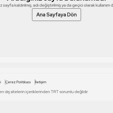
z sayfa kaldırılmış, adı değiştirilmiş ya da geçici olarak kullanım dış
Ana Sayfaya Dön
 SİTELERİ
SİTELER
i
Çerez Politikası
İletişim
TRT Kürdi
tabii
T
en dış sitelerin içeriklerinden TRT sorumlu değildir.
TRT World
TRT Dinle
T
sel
TRT Arabi
Engelsiz TRT
T
r
TRT Eba İlkokul
TRT 12 Punto
T