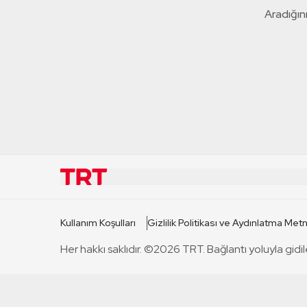
Aradığını
KURUMSAL
KANAL
Kullanım Koşulları
Gizlilik Politikası ve Aydınlatma Metn
TRT Hakkında
TRT 1
Her hakkı saklıdır. ©2026 TRT. Bağlantı yoluyla gidil
Mevzuat
TRT 2
Basın Açıklamaları
TRT Belge
Bize Ulaşın
TRT Habe