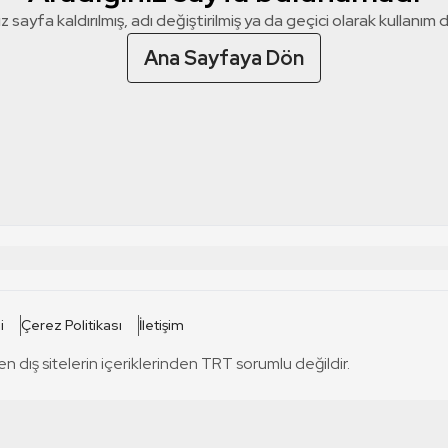
z sayfa kaldırılmış, adı değiştirilmiş ya da geçici olarak kullanım dış
Ana Sayfaya Dön
 SİTELERİ
SİTELER
i
Çerez Politikası
İletişim
TRT Kürdi
tabii
T
en dış sitelerin içeriklerinden TRT sorumlu değildir.
TRT World
TRT Dinle
T
sel
TRT Arabi
Engelsiz TRT
T
r
TRT Eba İlkokul
TRT 12 Punto
T