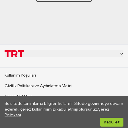
KURUMSAL
Kullanım Koşulları
KANAL SİTELERİ
Gizlilik Politikası ve Aydınlatma Metni
Çerez Politikası
SİTELER
Bu sitede tanımlama bilgileri kullanılır. Sitede gezinmeye devam
İletişim
ederek, çerez kullanımımızı kabul etmiş olursunuz.
Çerez
Politikası
CANLI YAYINLAR
Her hakkı saklıdır. ©2026 TRT. Bağlantı yoluyla gidilen dış
Kabul et
sitelerin içeriklerinden TRT sorumlu değildir.