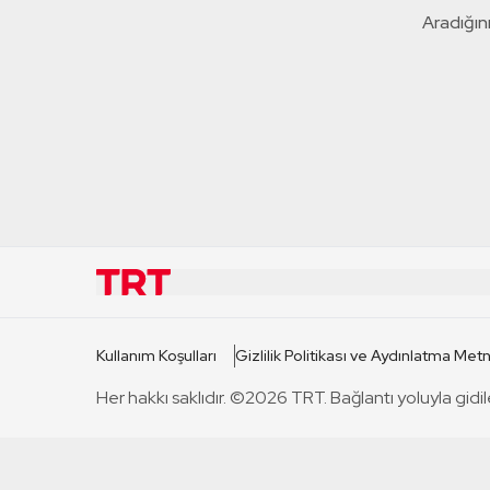
Aradığını
KURUMSAL
KANAL
Kullanım Koşulları
Gizlilik Politikası ve Aydınlatma Metn
TRT Hakkında
TRT 1
Her hakkı saklıdır. ©2026 TRT. Bağlantı yoluyla gidil
Mevzuat
TRT 2
Basın Açıklamaları
TRT Belge
Bize Ulaşın
TRT Habe