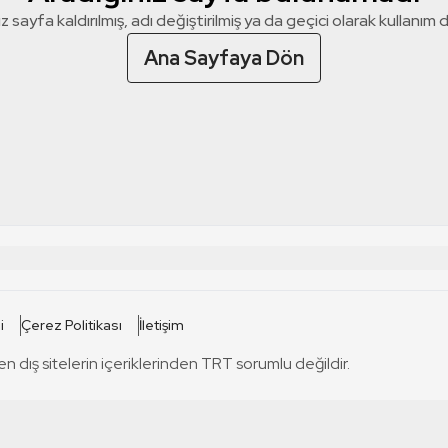
z sayfa kaldırılmış, adı değiştirilmiş ya da geçici olarak kullanım dış
Ana Sayfaya Dön
 SİTELERİ
SİTELER
i
Çerez Politikası
İletişim
TRT Kürdi
tabii
T
en dış sitelerin içeriklerinden TRT sorumlu değildir.
TRT World
TRT Dinle
T
sel
TRT Arabi
Engelsiz TRT
T
r
TRT Eba İlkokul
TRT 12 Punto
T