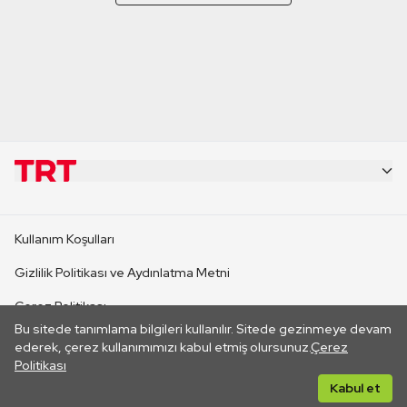
KURUMSAL
Kullanım Koşulları
KANAL SİTELERİ
Gizlilik Politikası ve Aydınlatma Metni
Çerez Politikası
SİTELER
Bu sitede tanımlama bilgileri kullanılır. Sitede gezinmeye devam
İletişim
ederek, çerez kullanımımızı kabul etmiş olursunuz.
Çerez
Politikası
CANLI YAYINLAR
Her hakkı saklıdır. ©2026 TRT. Bağlantı yoluyla gidilen dış
Kabul et
sitelerin içeriklerinden TRT sorumlu değildir.