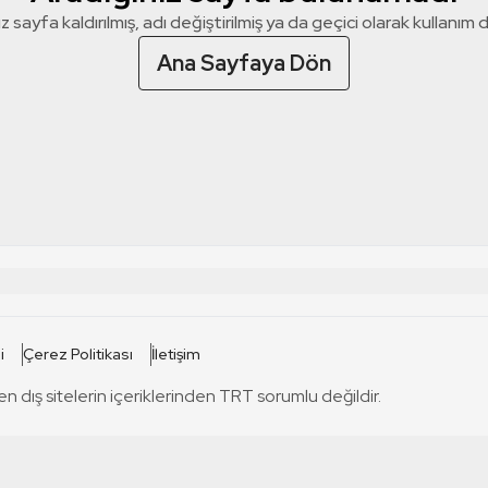
z sayfa kaldırılmış, adı değiştirilmiş ya da geçici olarak kullanım dış
Ana Sayfaya Dön
 SİTELERİ
SİTELER
i
Çerez Politikası
İletişim
TRT Kürdi
tabii
T
en dış sitelerin içeriklerinden TRT sorumlu değildir.
TRT World
TRT Dinle
T
sel
TRT Arabi
Engelsiz TRT
T
r
TRT Eba İlkokul
TRT 12 Punto
T