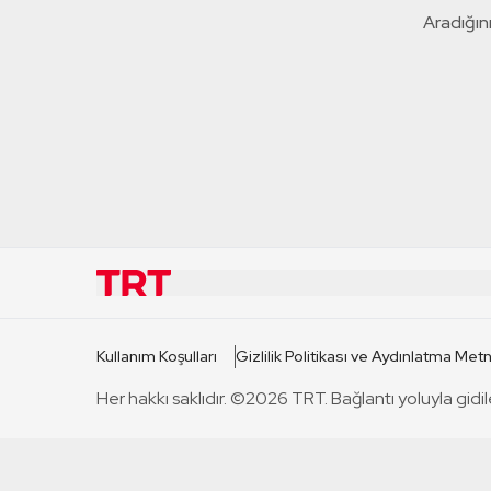
Aradığını
KURUMSAL
KANAL
Kullanım Koşulları
Gizlilik Politikası ve Aydınlatma Metn
TRT Hakkında
TRT 1
Her hakkı saklıdır. ©2026 TRT. Bağlantı yoluyla gidil
Mevzuat
TRT 2
Basın Açıklamaları
TRT Belge
Bize Ulaşın
TRT Habe