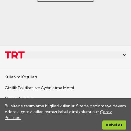
KURUMSAL
Kullanım Koşulları
KANAL SİTELERİ
Gizlilik Politikası ve Aydınlatma Metni
Çerez Politikası
SİTELER
Bu sitede tanımlama bilgileri kullanılır. Sitede gezinmeye devam
İletişim
ederek, çerez kullanımımızı kabul etmiş olursunuz.
Çerez
Politikası
CANLI YAYINLAR
Her hakkı saklıdır. ©2026 TRT. Bağlantı yoluyla gidilen dış
Kabul et
sitelerin içeriklerinden TRT sorumlu değildir.