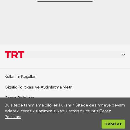
KURUMSAL
Kullanım Koşulları
KANAL SİTELERİ
Gizlilik Politikası ve Aydınlatma Metni
Çerez Politikası
SİTELER
Bu sitede tanımlama bilgileri kullanılır. Sitede gezinmeye devam
İletişim
ederek, çerez kullanımımızı kabul etmiş olursunuz.
Çerez
Politikası
CANLI YAYINLAR
Her hakkı saklıdır. ©2026 TRT. Bağlantı yoluyla gidilen dış
Kabul et
sitelerin içeriklerinden TRT sorumlu değildir.