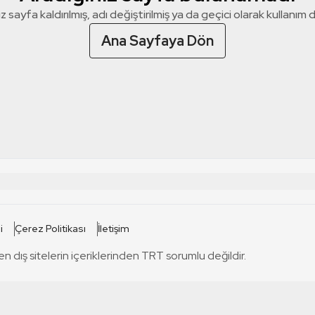
z sayfa kaldırılmış, adı değiştirilmiş ya da geçici olarak kullanım dış
Ana Sayfaya Dön
 SİTELERİ
SİTELER
i
Çerez Politikası
İletişim
TRT Kürdi
tabii
T
en dış sitelerin içeriklerinden TRT sorumlu değildir.
TRT World
TRT Dinle
T
sel
TRT Arabi
Engelsiz TRT
T
r
TRT Eba İlkokul
TRT 12 Punto
T