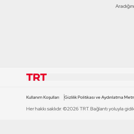
Aradığını
KURUMSAL
KANAL
Kullanım Koşulları
Gizlilik Politikası ve Aydınlatma Metn
TRT Hakkında
TRT 1
Her hakkı saklıdır. ©2026 TRT. Bağlantı yoluyla gidil
Mevzuat
TRT 2
Basın Açıklamaları
TRT Belge
Bize Ulaşın
TRT Habe