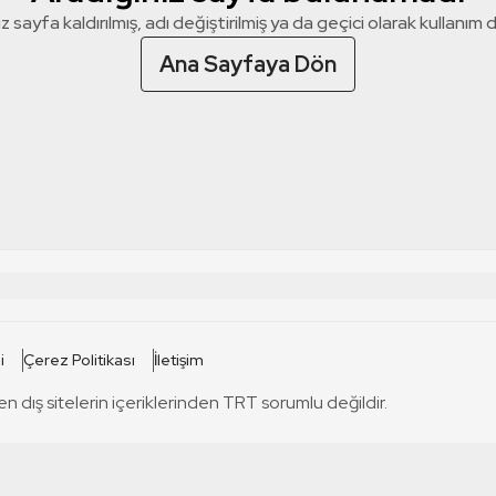
z sayfa kaldırılmış, adı değiştirilmiş ya da geçici olarak kullanım dış
Ana Sayfaya Dön
 SİTELERİ
SİTELER
i
Çerez Politikası
İletişim
TRT Kürdi
tabii
T
en dış sitelerin içeriklerinden TRT sorumlu değildir.
TRT World
TRT Dinle
T
sel
TRT Arabi
Engelsiz TRT
T
r
TRT Eba İlkokul
TRT 12 Punto
T