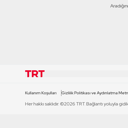
Aradığını
KURUMSAL
KANAL
Kullanım Koşulları
Gizlilik Politikası ve Aydınlatma Metn
TRT Hakkında
TRT 1
Her hakkı saklıdır. ©2026 TRT. Bağlantı yoluyla gidil
Mevzuat
TRT 2
Basın Açıklamaları
TRT Belge
Bize Ulaşın
TRT Habe