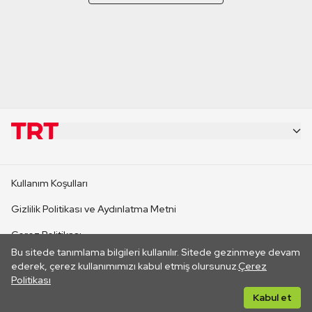
KURUMSAL
Kullanım Koşulları
KANAL SİTELERİ
Gizlilik Politikası ve Aydınlatma Metni
Çerez Politikası
SİTELER
Bu sitede tanımlama bilgileri kullanılır. Sitede gezinmeye devam
İletişim
ederek, çerez kullanımımızı kabul etmiş olursunuz.
Çerez
Politikası
CANLI YAYINLAR
Her hakkı saklıdır. ©2026 TRT. Bağlantı yoluyla gidilen dış
Kabul et
sitelerin içeriklerinden TRT sorumlu değildir.