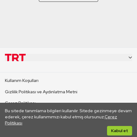
KURUMSAL
Kullanım Koşulları
KANAL SİTELERİ
Gizlilik Politikası ve Aydınlatma Metni
Çerez Politikası
SİTELER
Bu sitede tanımlama bilgileri kullanılır. Sitede gezinmeye devam
İletişim
ederek, çerez kullanımımızı kabul etmiş olursunuz.
Çerez
Politikası
CANLI YAYINLAR
Her hakkı saklıdır. ©2026 TRT. Bağlantı yoluyla gidilen dış
Kabul et
sitelerin içeriklerinden TRT sorumlu değildir.