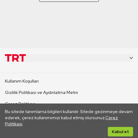
KURUMSAL
Kullanım Koşulları
KANAL SİTELERİ
Gizlilik Politikası ve Aydınlatma Metni
Çerez Politikası
SİTELER
Bu sitede tanımlama bilgileri kullanılır. Sitede gezinmeye devam
İletişim
ederek, çerez kullanımımızı kabul etmiş olursunuz.
Çerez
Politikası
CANLI YAYINLAR
Her hakkı saklıdır. ©2026 TRT. Bağlantı yoluyla gidilen dış
Kabul et
sitelerin içeriklerinden TRT sorumlu değildir.