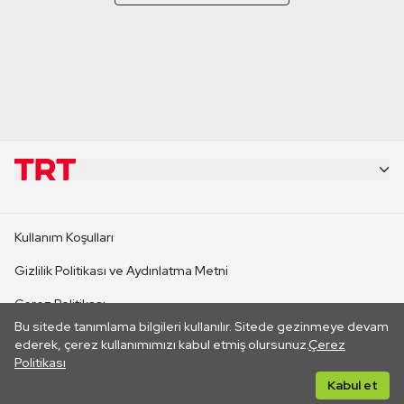
KURUMSAL
Kullanım Koşulları
KANAL SİTELERİ
Gizlilik Politikası ve Aydınlatma Metni
Çerez Politikası
SİTELER
Bu sitede tanımlama bilgileri kullanılır. Sitede gezinmeye devam
İletişim
ederek, çerez kullanımımızı kabul etmiş olursunuz.
Çerez
Politikası
CANLI YAYINLAR
Her hakkı saklıdır. ©2026 TRT. Bağlantı yoluyla gidilen dış
Kabul et
sitelerin içeriklerinden TRT sorumlu değildir.