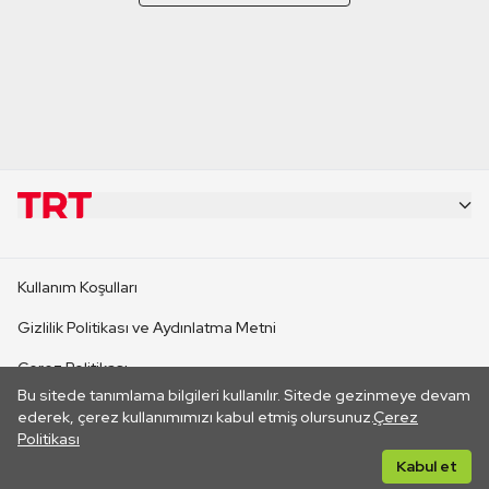
KURUMSAL
Kullanım Koşulları
KANAL SİTELERİ
Gizlilik Politikası ve Aydınlatma Metni
Çerez Politikası
SİTELER
Bu sitede tanımlama bilgileri kullanılır. Sitede gezinmeye devam
İletişim
ederek, çerez kullanımımızı kabul etmiş olursunuz.
Çerez
Politikası
CANLI YAYINLAR
Her hakkı saklıdır. ©2026 TRT. Bağlantı yoluyla gidilen dış
Kabul et
sitelerin içeriklerinden TRT sorumlu değildir.