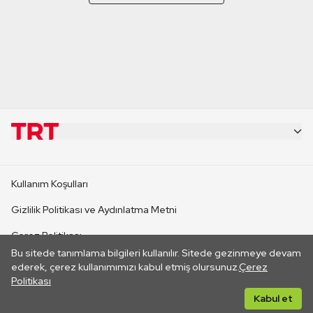
KURUMSAL
Kullanım Koşulları
KANAL SİTELERİ
Gizlilik Politikası ve Aydınlatma Metni
Çerez Politikası
SİTELER
Bu sitede tanımlama bilgileri kullanılır. Sitede gezinmeye devam
İletişim
ederek, çerez kullanımımızı kabul etmiş olursunuz.
Çerez
Politikası
CANLI YAYINLAR
Her hakkı saklıdır. ©2026 TRT. Bağlantı yoluyla gidilen dış
Kabul et
sitelerin içeriklerinden TRT sorumlu değildir.