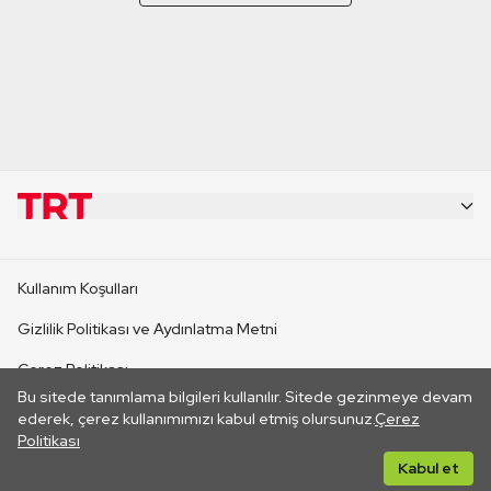
KURUMSAL
Kullanım Koşulları
KANAL SİTELERİ
Gizlilik Politikası ve Aydınlatma Metni
Çerez Politikası
SİTELER
Bu sitede tanımlama bilgileri kullanılır. Sitede gezinmeye devam
İletişim
ederek, çerez kullanımımızı kabul etmiş olursunuz.
Çerez
Politikası
CANLI YAYINLAR
Her hakkı saklıdır. ©2026 TRT. Bağlantı yoluyla gidilen dış
Kabul et
sitelerin içeriklerinden TRT sorumlu değildir.