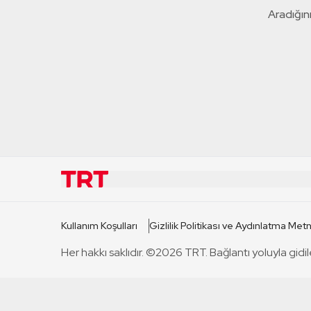
Aradığını
KURUMSAL
KANAL
Kullanım Koşulları
Gizlilik Politikası ve Aydınlatma Metn
TRT Hakkında
TRT 1
Her hakkı saklıdır. ©2026 TRT. Bağlantı yoluyla gidil
Mevzuat
TRT 2
Basın Açıklamaları
TRT Belge
Bize Ulaşın
TRT Habe