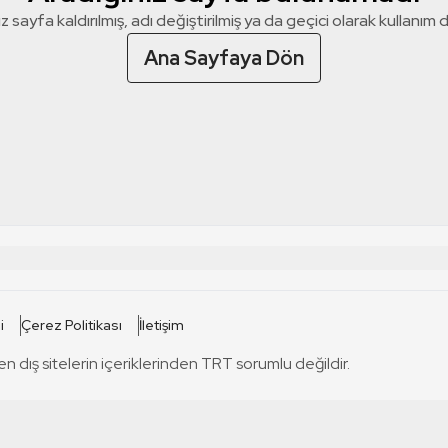
z sayfa kaldırılmış, adı değiştirilmiş ya da geçici olarak kullanım dış
Ana Sayfaya Dön
 SİTELERİ
SİTELER
i
Çerez Politikası
İletişim
TRT Kürdi
tabii
T
en dış sitelerin içeriklerinden TRT sorumlu değildir.
TRT World
TRT Dinle
T
sel
TRT Arabi
Engelsiz TRT
T
r
TRT Eba İlkokul
TRT 12 Punto
T