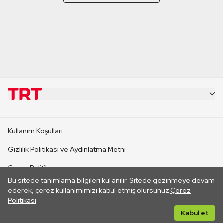
KURUMSAL
Kullanım Koşulları
KANAL SİTELERİ
Gizlilik Politikası ve Aydınlatma Metni
Çerez Politikası
SİTELER
Bu sitede tanımlama bilgileri kullanılır. Sitede gezinmeye devam
İletişim
ederek, çerez kullanımımızı kabul etmiş olursunuz.
Çerez
Politikası
CANLI YAYINLAR
Her hakkı saklıdır. ©2026 TRT. Bağlantı yoluyla gidilen dış
Kabul et
sitelerin içeriklerinden TRT sorumlu değildir.