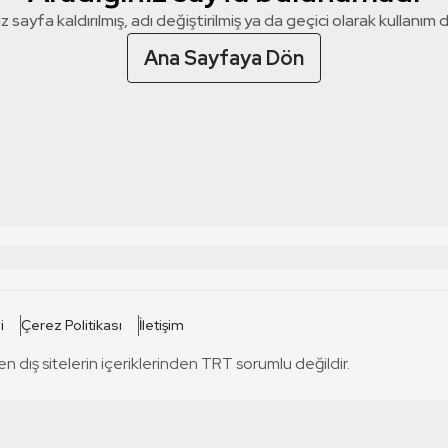
z sayfa kaldırılmış, adı değiştirilmiş ya da geçici olarak kullanım dış
Ana Sayfaya Dön
 SİTELERİ
SİTELER
i
Çerez Politikası
İletişim
TRT Kürdi
tabii
T
en dış sitelerin içeriklerinden TRT sorumlu değildir.
TRT World
TRT Dinle
T
sel
TRT Arabi
Engelsiz TRT
T
r
TRT Eba İlkokul
TRT 12 Punto
T