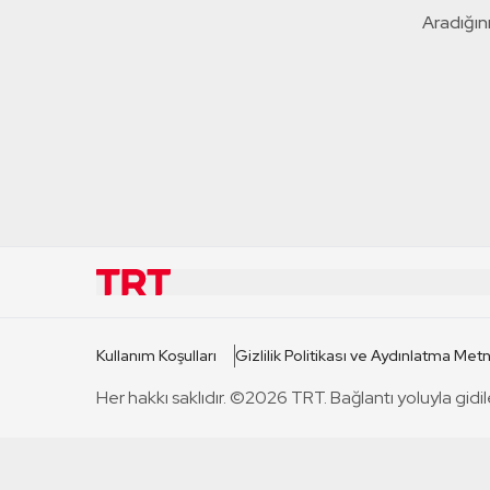
Aradığını
KURUMSAL
KANAL
Kullanım Koşulları
Gizlilik Politikası ve Aydınlatma Metn
TRT Hakkında
TRT 1
Her hakkı saklıdır. ©2026 TRT. Bağlantı yoluyla gidil
Mevzuat
TRT 2
Basın Açıklamaları
TRT Belge
Bize Ulaşın
TRT Habe