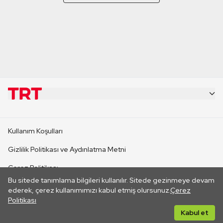
KURUMSAL
Kullanım Koşulları
KANAL SİTELERİ
Gizlilik Politikası ve Aydınlatma Metni
Çerez Politikası
SİTELER
Bu sitede tanımlama bilgileri kullanılır. Sitede gezinmeye devam
İletişim
ederek, çerez kullanımımızı kabul etmiş olursunuz.
Çerez
Politikası
CANLI YAYINLAR
Her hakkı saklıdır. ©2026 TRT. Bağlantı yoluyla gidilen dış
Kabul et
sitelerin içeriklerinden TRT sorumlu değildir.