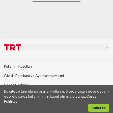
KURUMSAL
Kullanım Koşulları
KANAL SİTELERİ
Gizlilik Politikası ve Aydınlatma Metni
Çerez Politikası
SİTELER
Bu sitede tanımlama bilgileri kullanılır. Sitede gezinmeye devam
İletişim
ederek, çerez kullanımımızı kabul etmiş olursunuz.
Çerez
Politikası
CANLI YAYINLAR
Her hakkı saklıdır. ©2026 TRT. Bağlantı yoluyla gidilen dış
Kabul et
sitelerin içeriklerinden TRT sorumlu değildir.