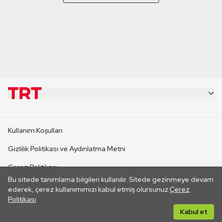
KURUMSAL
Kullanım Koşulları
KANAL SİTELERİ
Gizlilik Politikası ve Aydınlatma Metni
Çerez Politikası
SİTELER
Bu sitede tanımlama bilgileri kullanılır. Sitede gezinmeye devam
İletişim
ederek, çerez kullanımımızı kabul etmiş olursunuz.
Çerez
Politikası
CANLI YAYINLAR
Her hakkı saklıdır. ©2026 TRT. Bağlantı yoluyla gidilen dış
Kabul et
sitelerin içeriklerinden TRT sorumlu değildir.